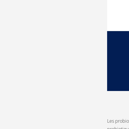
Les probio
probiotiqu