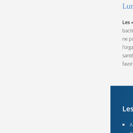
Lu
Les 
bacté
ne po
l’or
sant
favor
Les
A
p