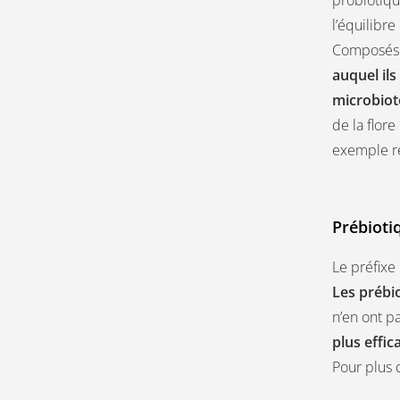
l’équilibr
Composés 
auquel ils
microbiote
de la flor
exemple re
Prébioti
Le préfixe 
Les prébi
n’en ont pa
plus effic
Pour plus 