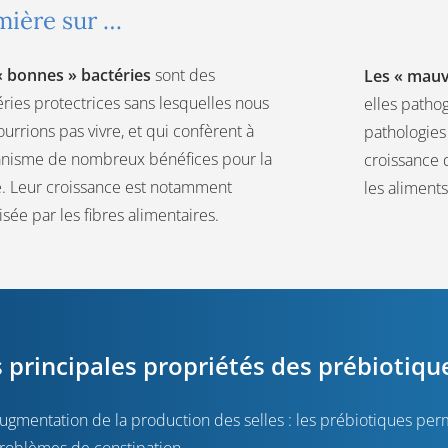
mière sur …
« bonnes » bactéries
sont des
Les « mauv
ries protectrices sans lesquelles nous
elles patho
urrions pas vivre, et qui confèrent à
pathologies 
ganisme de nombreux bénéfices pour la
croissance 
é. Leur croissance est notamment
les aliments
isée par les fibres alimentaires.
 principales propriétés des prébiotiqu
ugmentation de la production des selles : les prébiotiques perm
roblèmes de constipation