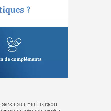
r voie orale, mais il existe des
nt par voie vaginale pour rétablir