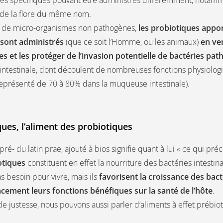
e de la flore du même nom.
de micro-organismes non pathogènes,
les probiotiques appor
 sont administrés
(que ce soit l’Homme, ou les animaux)
en ven
s et les protéger de l’invasion potentielle de bactéries pa
e intestinale, dont découlent de nombreuses fonctions physiolog
présenté de 70 à 80% dans la muqueuse intestinale).
ques, l’aliment des probiotiques
pré- du latin prae, ajouté à bios signifie quant à lui « ce qui préc
otiques
constituent en effet la nourriture des bactéries intestinale
s besoin pour vivre, mais ils
favorisent la croissance des bact
acement leurs fonctions bénéfiques sur la santé de l’hôte
.
de justesse, nous pouvons aussi parler d’aliments à effet prébio