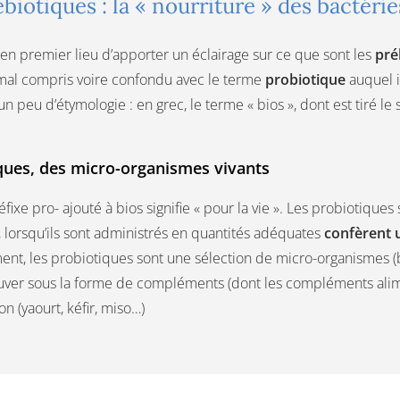
biotiques : la « nourriture » des bactérie
t en premier lieu d’apporter un éclairage sur ce que sont les
pré
mal compris voire confondu avec le terme
probiotique
auquel il
un peu d’étymologie : en grec, le terme « bios », dont est tiré le su
ques, des micro-organismes vivants
réfixe pro- ajouté à bios signifie « pour la vie ». Les probiotiqu
i, lorsqu’ils sont administrés en quantités adéquates
confèrent u
nt, les probiotiques sont une sélection de micro-organismes (ba
uver sous la forme de compléments (dont les compléments alime
n (yaourt, kéfir, miso…)