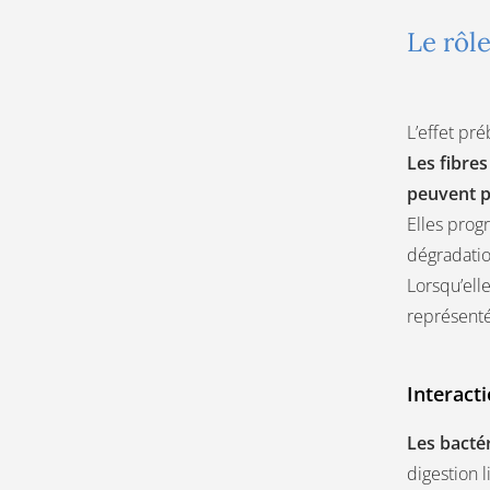
Le rôl
L’effet pr
Les fibres
peuvent p
Elles progr
dégradatio
Lorsqu’elle
représenté
Interact
Les bactér
digestion 