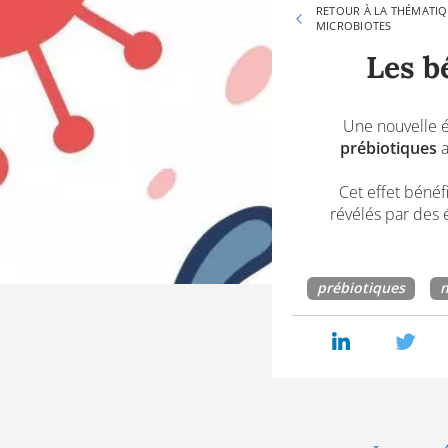
RETOUR À LA THÉMATI
MICROBIOTES
Les b
Une nouvelle é
prébiotiques
a
Cet effet bénéf
révélés par des 
prébiotiques
m