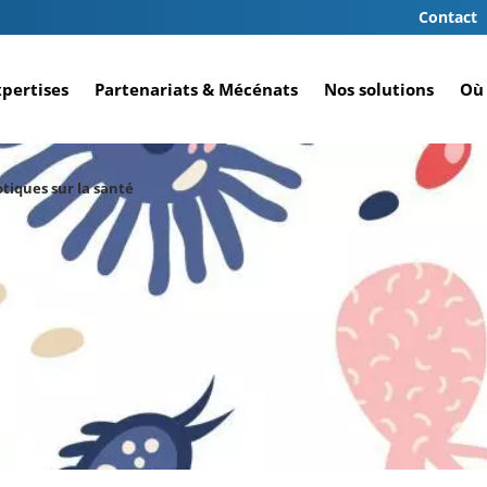
Contact
xpertises
Partenariats & Mécénats
Nos solutions
Où 
otiques sur la santé