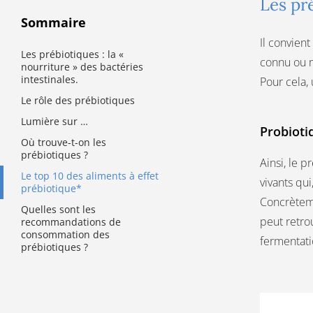
Les pré
Sommaire
Il convien
Les prébiotiques : la «
connu ou 
nourriture » des bactéries
intestinales.
Pour cela, 
Le rôle des prébiotiques
Lumière sur …
Probioti
Où trouve-t-on les
prébiotiques ?
Ainsi, le p
Le top 10 des aliments à effet
vivants qu
prébiotique*
Concrèteme
Quelles sont les
peut retro
recommandations de
consommation des
fermentatio
prébiotiques ?