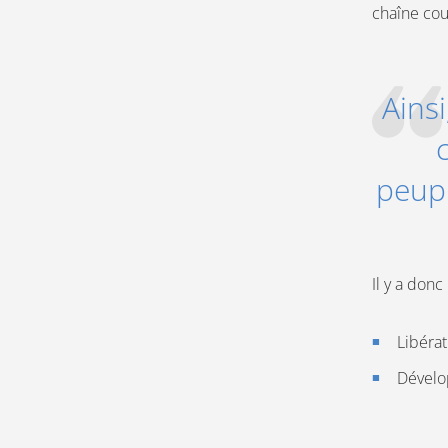
chaîne cou
Ainsi
peupl
Il y a donc
Libérat
Dévelo