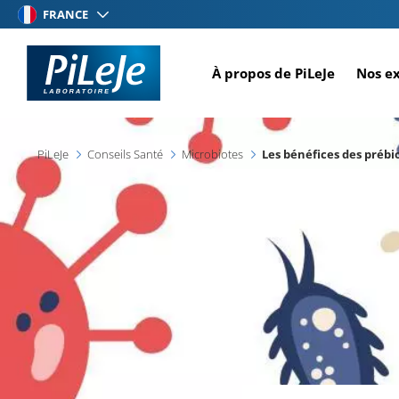
Aller
FRANCE
au
contenu
À propos de PiLeJe
Nos e
principal
PiLeJe
Conseils Santé
Microbiotes
Les bénéfices des prébi