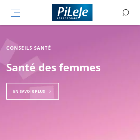
Aller
mplémentaires
au
PiLeJe Labora
MENU
RE
contenu
principal
CONSEILS SANTÉ
Santé des femmes
EN SAVOIR PLUS