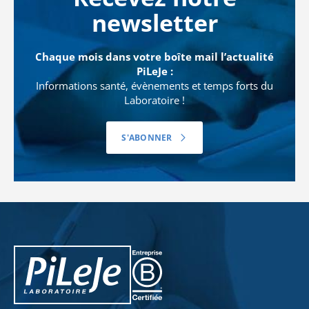
newsletter
Chaque mois dans votre boîte mail l’actualité
PiLeJe :
Informations santé, évènements et temps forts du
Laboratoire !
S'ABONNER
PiLeJe : informations complémentaires
Pileje B Corp