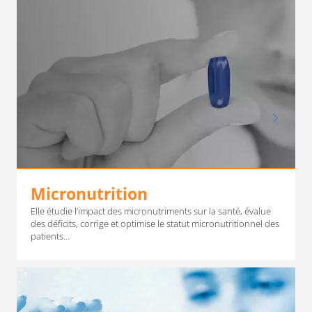
Micronutrition
Elle étudie l’impact des micronutriments sur la santé, évalue
des déficits, corrige et optimise le statut micronutritionnel des
patients…