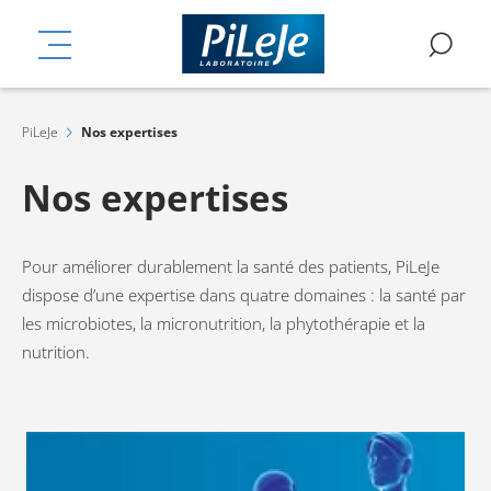
Aller
mplémentaires
au
MENU
RE
contenu
principal
PiLeJe
Nos expertises
Nos expertises
Pour améliorer durablement la santé des patients, PiLeJe
dispose d’une expertise dans quatre domaines : la santé par
les microbiotes, la micronutrition, la phytothérapie et la
nutrition.