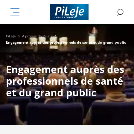
Aller
mplémentaires
au
MENU
RE
contenu
principal
PiLeJe
À propos de PiLeJe
Engagement auprès des professionnels de santé et du grand public
Engagement auprès des
professionnels de santé
et du grand public