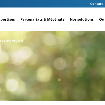
Contact
xpertises
Partenariats & Mécénats
Nos solutions
Où 
robiote vaginal