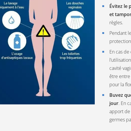
Évitez le 
et tampo
règles.
Pendant le
protectio
En cas de 
l’utilisati
cavité vag
être entre
pour la flo
Buvez quo
jour
. En c
apport de 2
germes pa