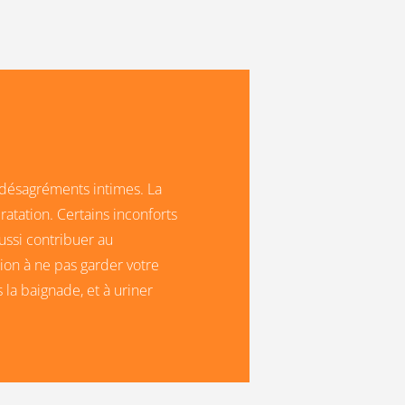
 désagréments intimes. La
atation. Certains inconforts
ussi contribuer au
ion à ne pas garder votre
la baignade, et à uriner