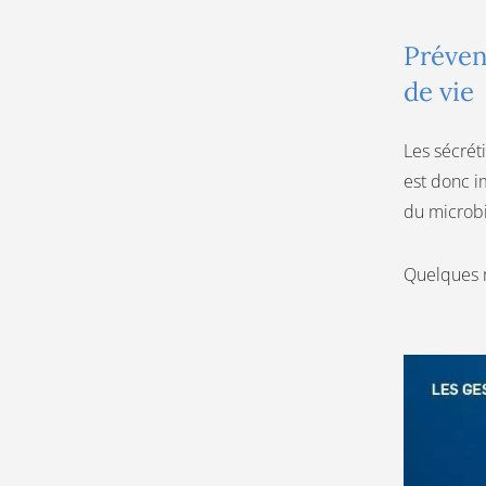
Préven
de vie
Les sécréti
est donc i
du microbi
Quelques r