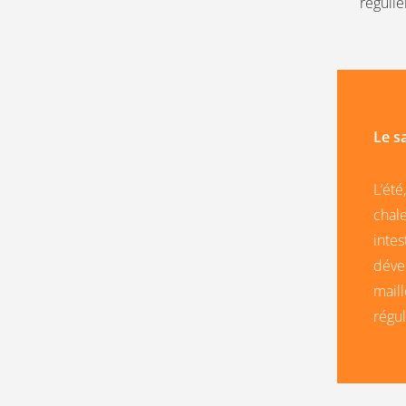
réguliè
Le s
L’ét
chale
inte
dével
maill
régu