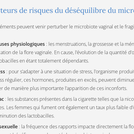
cteurs de risques du déséquilibre du micr
léments peuvent venir perturber le microbiote vaginal et le fragi
uses physiologiques
: les menstruations, la grossesse et la mé
ation de la flore vaginale. En cause, l’évolution de la quantité 
tobacilles en étant totalement dépendants.
ess
: pour s’adapter à une situation de stress, l’organisme produit
ss régulier, ces hormones, produites en excès, peuvent diminue
er de manière plus importante l’apparition de ces inconforts.
ac
: les substances présentes dans la cigarette telles que la nico
es. Les femmes qui fument ont également un taux plus faible d’
inution des lactobacilles.
 sexuelle
: la fréquence des rapports impacte directement la flor