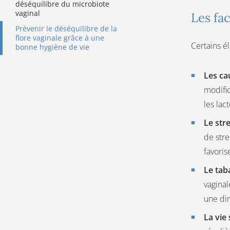
déséquilibre du microbiote
vaginal
Les fa
Prévenir le déséquilibre de la
flore vaginale grâce à une
Certains é
bonne hygiène de vie
Les ca
modific
les lac
Le str
de stre
favoris
Le tab
vaginal
une dim
La vie