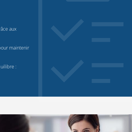
râce aux
 pour maintenir
ilibre :