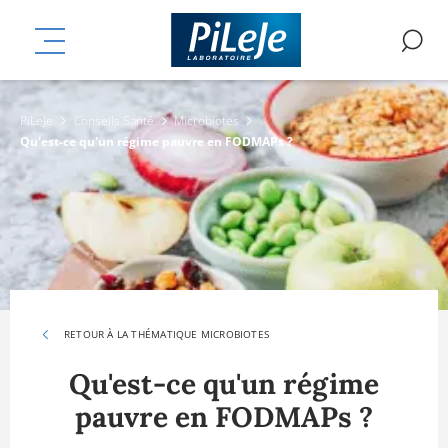
Aller
mplémentaires
au
MENU
R
contenu
principal
PiLeJe
Conseils Santé
Microbiotes
Qu'est-ce qu'un régime pauvre en FODMAPs ?
RETOUR À LA THÉMATIQUE MICROBIOTES
Qu'est-ce qu'un régime
pauvre en FODMAPs ?