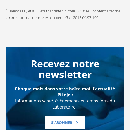
4
Halmos EP, et al. Diets that differ in their FODMAP content alter the
colonic luminal microenvironment. Gut. 2015;64:93-100.
Recevez notre
newsletter
Chaque mois dans votre boîte mail l’actualité
PiLeJe :
Informations santé, évènements et temps forts du
Laboratoire !
S'ABONNER