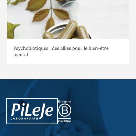
Psychobiotiques : des alliés pour le bien-être
mental
PiLeJe : informations complémentaires
Pileje B Corp