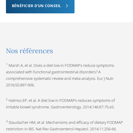
BÉNÉFICIER D'UN CONSEIL
Nos références
1
Marsh A, et al. Does a diet low in FODMAPs reduce symptoms
associated with functional gastrointestinal disorders? A
comprehensive systematic review and meta-analysis. Eur J Nutr.
2016;55:897-906.
2
Halmos EP, et al. A diet low in FODMAPs reduces symptoms of
irritable bowel syndrome. Gastroenterology. 2014;146:67-75.e5.
3
Staudacher HM, et al. Mechanisms and efficacy of dietary FODMAP
restriction in IBS. Nat Rev Gastroenterol Hepatol. 2014;11:256-66.