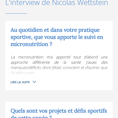
L'interview de Nicolas Wettstein
Au quotidien et dans votre pratique
sportive, que vous apporte le suivi en
micronutrition ?
La micronutrition m’a apporté tout d’abord une
approche différente de la santé. J’avais des
manques/déficits dont j’étais conscient et d’autres que
j’ai découvert.
Cela a naturellement été combiné à un changement
LIRE LA SUITE
dans mon alimentation.
Au quotidien cela me permet malgré le fait de faire un
travail sédentaire de pouvoir pratiquer mon sport à
haut niveau en prévenant les blessures, la fatigue et
de maintenir un rythme de vie très intense
psychiquement et physiquement.
Quels sont vos projets et défis sportifs
de cette année ?