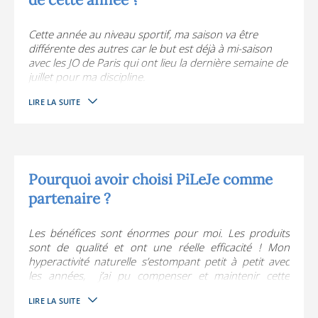
Cette année au niveau sportif, ma saison va être
différente des autres car le but est déjà à mi-saison
avec les JO de Paris qui ont lieu la dernière semaine de
juillet pour ma discipline.
Le défi va être de remplir les critères de confirmation
LIRE LA SUITE
de la fédération équestre internationale FEI avec mes
2 chevaux le plus tôt possible (tous les athlètes doivent
« confirmer » leur qualification/sélection de l’année
dernière jusqu’au 24 juin) et ainsi pouvoir à partir du
mois de mai me concentrer sur les derniers réglages
où l’on pourrait encore faire des améliorations et
Pourquoi avoir choisi PiLeJe comme
finalement décider lequel des mes 2 compagnons
partenaire ?
(entre Altier et Happy) m’accompagnera à Versailles !
Les bénéfices sont énormes pour moi. Les produits
sont de qualité et ont une réelle efficacité ! Mon
hyperactivité naturelle s’estompant petit à petit avec
les années,
j’ai pu compenser et maintenir cette
intensité quotidienne dont j’ai besoin. Ils me
LIRE LA SUITE
permettent de faire un véritable lien entre ma passion
sportive et mon travail en y alliant la passion de la