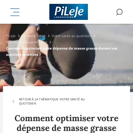
Aller
mplémentaires
au
MENU
RE
contenu
principal
PiLeJe
Conseils Santé
Votre santé au quotidien
Activité physique et sport
Comment optimiser votre dépense de masse grasse durant vos
activités sportives ?
RETOUR À LA THÉMATIQUE VOTRE SANTÉ AU
QUOTIDIEN
Comment optimiser votre
dépense de masse grasse