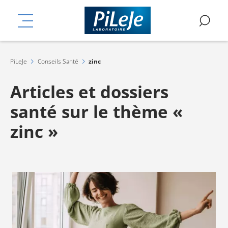
Aller
mplémentaires
au
MENU
RE
contenu
principal
PiLeJe
Conseils Santé
zinc
Articles et dossiers
santé sur le thème «
zinc »