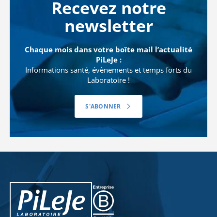
Recevez notre
newsletter
Chaque mois dans votre boîte mail l’actualité
PiLeJe :
Informations santé, évènements et temps forts du
Laboratoire !
S'ABONNER
PiLeJe : informations complémentaires
Pileje B Corp