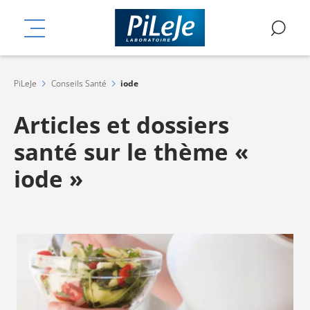
Aller
mplémentaires
au
MENU
RE
contenu
principal
PiLeJe
Conseils Santé
iode
Articles et dossiers
santé sur le thème «
iode »