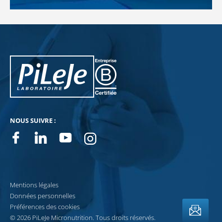
PiLeJe : informations complémentaires
Pileje B Corp
NOUS SUIVRE :
Facebook
Linkedin
Youtube
Instagram
NEWSLETTERS
Mentions légales
Données personnelles
Préférences des cookies
© 2026 PiLeJe Micronutrition. Tous droits réservés.