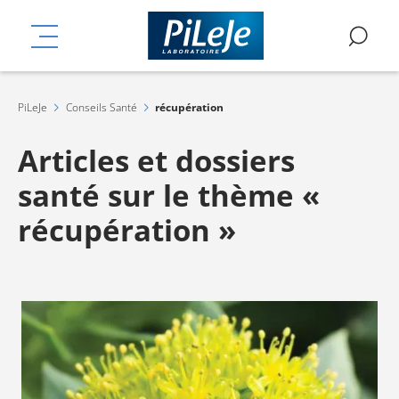
Aller
mplémentaires
au
MENU
RE
contenu
principal
PiLeJe
Conseils Santé
récupération
Articles et dossiers
santé sur le thème «
récupération »