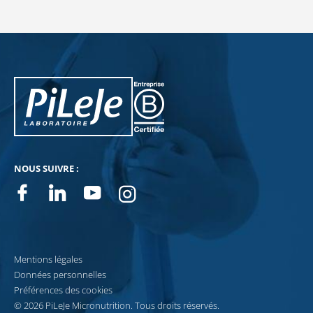
PiLeJe : informations complémentaires
Pileje B Corp
NOUS SUIVRE :
Facebook
Linkedin
Youtube
Instagram
Mentions légales
Données personnelles
Préférences des cookies
© 2026 PiLeJe Micronutrition. Tous droits réservés.