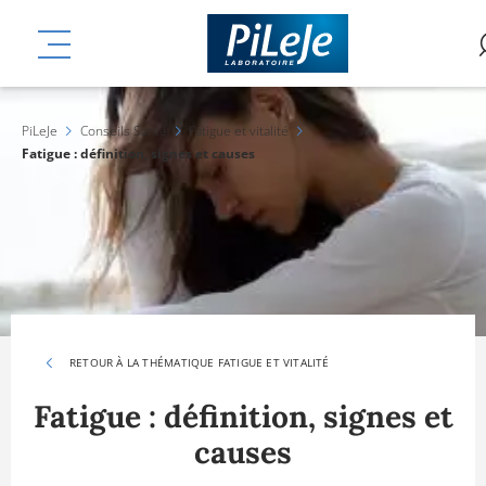
Aller
mplémentaires
au
MENU
contenu
principal
PiLeJe
Conseils Santé
Fatigue et vitalité
Fatigue : définition, signes et causes
RETOUR À LA THÉMATIQUE FATIGUE ET VITALITÉ
Fatigue : définition, signes et
causes