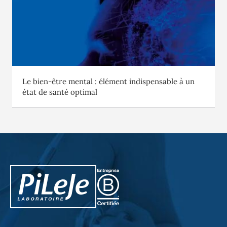
Le bien-être mental : élément indispensable à un
état de santé optimal
PiLeJe : informations complémentaires
Pileje B Corp