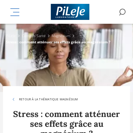
Aller
mplémentaires
au
MENU
R
contenu
principal
PiLeJe
Conseils Santé
Magnésium
Stress : comment atténuer ses effets grâce au magnésium ?
RETOUR À LA THÉMATIQUE MAGNÉSIUM
Stress : comment atténuer
ses effets grâce au