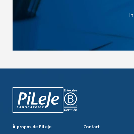
In
PiLeJe : informations complé
Pileje B Corp
À propos de PiLeJe
Contact