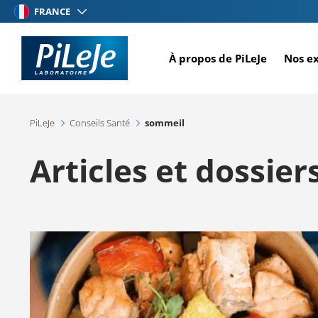
Aller
FRANCE
au
contenu
À propos de PiLeJe
Nos e
principal
PiLeJe
Conseils Santé
sommeil
Articles et dossie