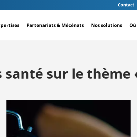
Contact
xpertises
Partenariats & Mécénats
Nos solutions
Où 
rs santé sur le thème