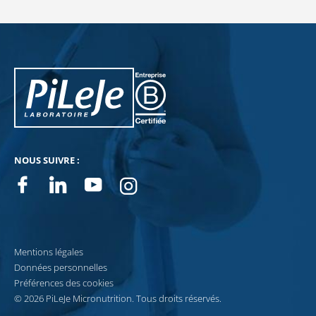
PiLeJe : informations complémentaires
Pileje B Corp
NOUS SUIVRE :
Facebook
Linkedin
Youtube
Instagram
Mentions légales
Données personnelles
Préférences des cookies
© 2026 PiLeJe Micronutrition. Tous droits réservés.
Recevez notre newsletter