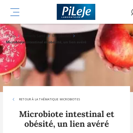
Aller
mplémentaires
au
MENU
contenu
principal
PiLeJe
Conseils Santé
Microbiotes
Microbiote intestinal et obésité, un lien avéré
RETOUR À LA THÉMATIQUE MICROBIOTES
Microbiote intestinal et
obésité, un lien avéré