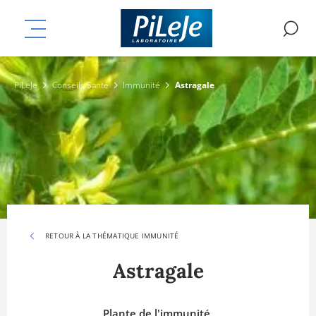
Aller
mplémentaires
au
MENU
R
contenu
principal
PiLeJe
Conseils Santé
Immunité
Astragale
RETOUR À LA THÉMATIQUE IMMUNITÉ
Astragale
Plante de l'immunité