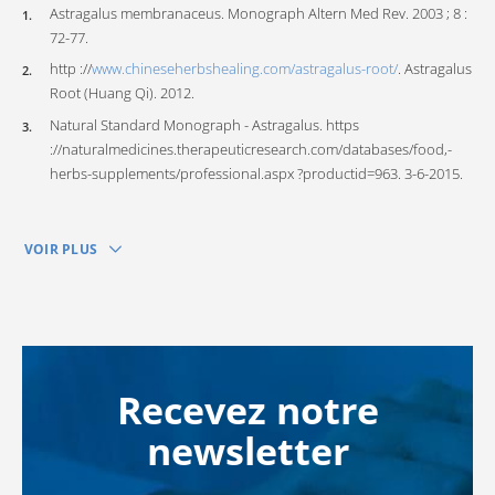
Astragalus membranaceus. Monograph Altern Med Rev. 2003 ; 8 :
72-77.
http ://
www.chineseherbshealing.com/astragalus-root/
. Astragalus
Root (Huang Qi). 2012.
Natural Standard Monograph - Astragalus. https
://naturalmedicines.therapeuticresearch.com/databases/food,-
herbs-supplements/professional.aspx ?productid=963. 3-6-2015.
VOIR PLUS
Recevez notre
newsletter