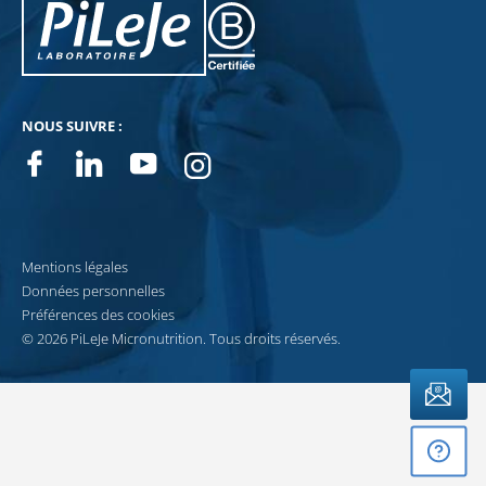
Pileje B Corp
NOUS SUIVRE :
Facebook
Linkedin
Youtube
Instagram
Mentions légales
Données personnelles
NEWSLETTERS
BÉNÉFICIER D'UN CONSEIL
Préférences des cookies
© 2026 PiLeJe Micronutrition. Tous droits réservés.
Recevez notre newsletter
Pour vous accompagner au quotidien dans votre démarche santé, recevez cha
JE M’INSCRIS À LA NEWSLETTER