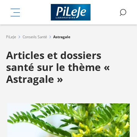
Aller
mplémentaires
au
MENU
RE
contenu
principal
PiLeJe
Conseils Santé
Astragale
Articles et dossiers
santé sur le thème «
Astragale »