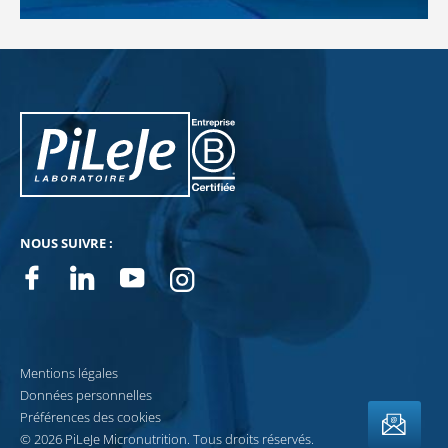
PiLeJe : informations complémentaires
Pileje B Corp
NOUS SUIVRE :
Facebook
Linkedin
Youtube
Instagram
NEWSLETTERS
Mentions légales
Données personnelles
Préférences des cookies
© 2026 PiLeJe Micronutrition. Tous droits réservés.