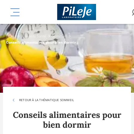
Aller
mplémentaires
au
MENU
contenu
principal
PiLeJe
Conseils Santé
Sommeil
Conseils alimentaires pour bien dormir
RETOUR À LA THÉMATIQUE SOMMEIL
Conseils alimentaires pour
bien dormir