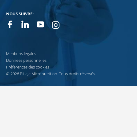
NOUS SUIVRE :
Facebook
Linkedin
Youtube
Instagram
Mentions légales
Données personnelles
Préférences des cookies
© 2026 PiLeJe Micronutrition. Tous droits réservés.
Recevez notre newsletter
Pour vous accompagner au quotidien dans votre démarche santé, recevez cha
JE M’INSCRIS À LA NEWSLETTER