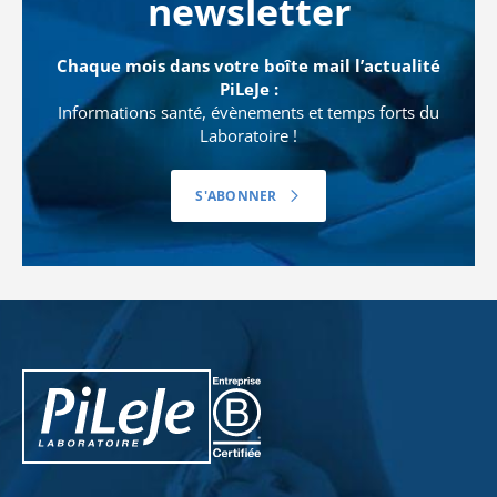
newsletter
Chaque mois dans votre boîte mail l’actualité
PiLeJe :
Informations santé, évènements et temps forts du
Laboratoire !
S'ABONNER
PiLeJe : informations complémentaires
Pileje B Corp