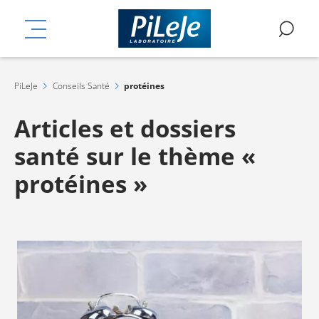
Aller
mplémentaires
au
MENU
RE
contenu
principal
PiLeJe
Conseils Santé
protéines
Articles et dossiers
santé sur le thème «
protéines »