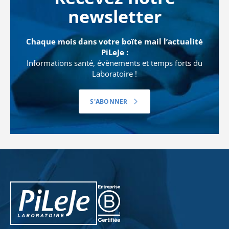
newsletter
Chaque mois dans votre boîte mail l’actualité
PiLeJe :
Informations santé, évènements et temps forts du
Laboratoire !
S'ABONNER
PiLeJe : informations complémentaires
Pileje B Corp