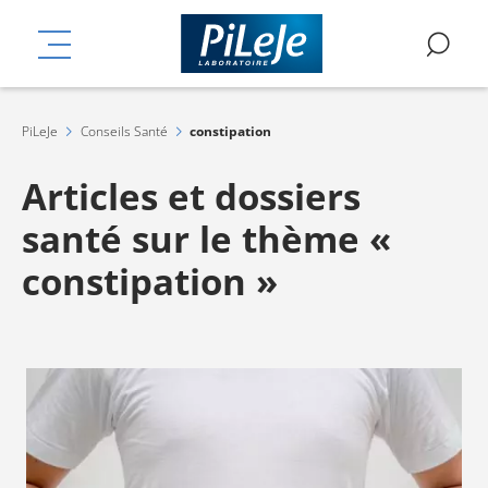
Aller
mplémentaires
au
MENU
RE
contenu
principal
PiLeJe
Conseils Santé
constipation
Articles et dossiers
santé sur le thème «
constipation »