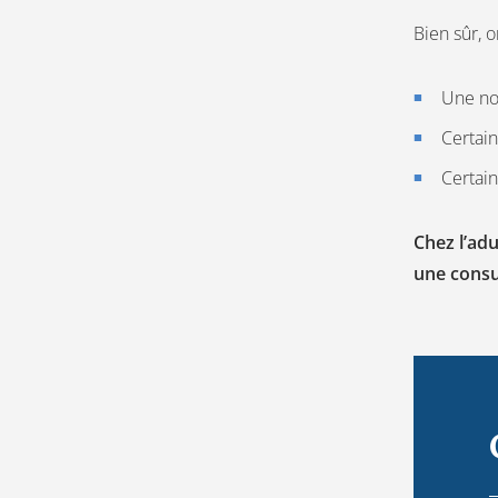
Bien sûr, 
Une nou
Certai
Certai
Chez l’adu
une consu