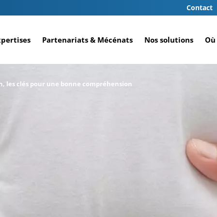
Contact
xpertises
Partenariats & Mécénats
Nos solutions
Où 
n, les clés pour une bonne compréhension