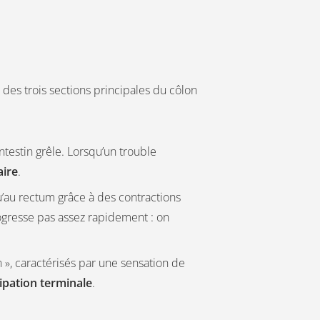
 des trois sections principales du côlon
ntestin grêle. Lorsqu’un trouble
aire
.
qu’au rectum grâce à des contractions
rogresse pas assez rapidement : on
 », caractérisés par une sensation de
ipation terminale
.