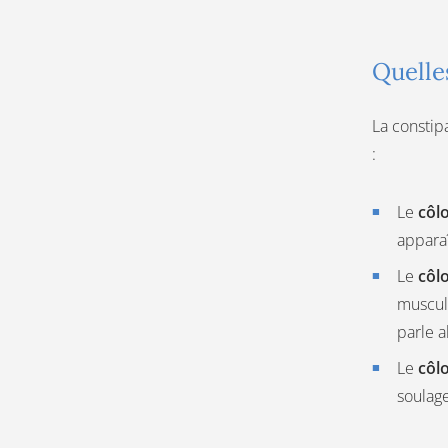
Quelles
La constip
:
Le
côl
apparaî
Le
côl
muscula
parle a
Le
côl
soulage