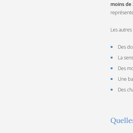
moins de 
représente
Les autres
Des do
La sens
Des mo
Une ba
Des ch
Quelles