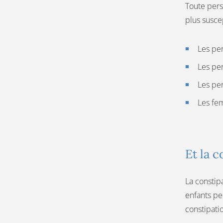
Toute pers
plus suscep
Les pe
Les pe
Les per
Les fem
Et la c
La constip
enfants peu
constipati