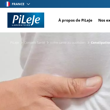
Aller
FRANCE
au
contenu
À propos de PiLeJe
Nos e
principal
PiLeJe
Conseils Santé
Votre santé au quotidien
Constipatio