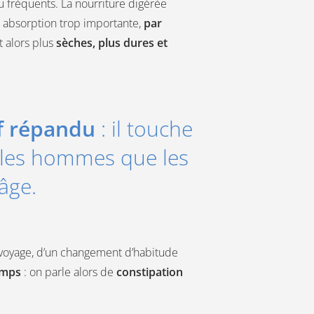
u fréquents. La nourriture digérée
e absorption trop importante,
par
 alors plus
sèches, plus dures et
if répandu
: il touche
n les hommes que les
 âge.
 voyage, d’un changement d’habitude
temps
: on parle alors de
constipation