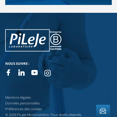
PiLeJe : informations complémentaires
Pileje B Corp
NOUS SUIVRE :
Facebook
Linkedin
Youtube
Instagram
NEWSLETTERS
Mentions légales
Données personnelles
Préférences des cookies
© 2026 PiLeJe Micronutrition. Tous droits réservés.