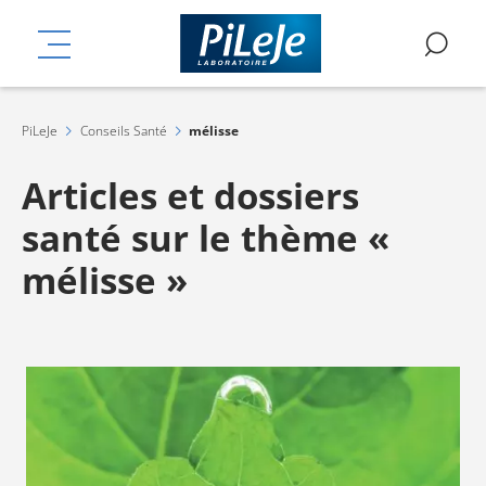
Aller
mplémentaires
au
MENU
RE
contenu
principal
PiLeJe
Conseils Santé
mélisse
Articles et dossiers
santé sur le thème «
mélisse »