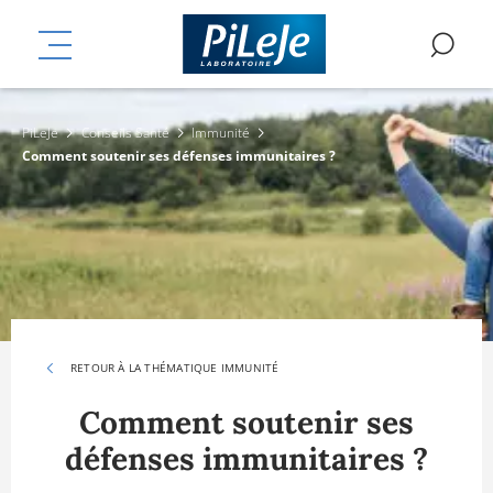
Aller
mplémentaires
au
MENU
RE
contenu
principal
PiLeJe
Conseils Santé
Immunité
Comment soutenir ses défenses immunitaires ?
RETOUR À LA THÉMATIQUE IMMUNITÉ
Comment soutenir ses
défenses immunitaires ?