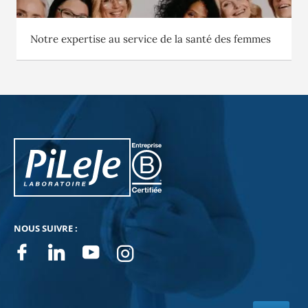
Notre expertise au service de la santé des femmes
PiLeJe : informations complémentaires
Pileje B Corp
NOUS SUIVRE :
Facebook
Linkedin
Youtube
Instagram
NEWSLETTERS
BÉNÉFICIER D'UN CONSEIL