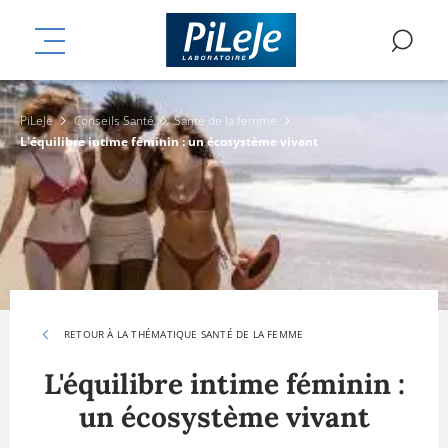
Aller
mplémentaires
au
MENU
RE
contenu
principal
PiLeJe
Conseils Santé
Santé de la femme
L'équilibre intime féminin : un écosystème vivant
RETOUR À LA THÉMATIQUE SANTÉ DE LA FEMME
L'équilibre intime féminin :
un écosystème vivant