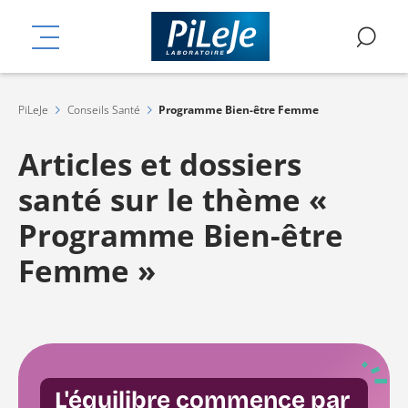
Aller
mplémentaires
au
MENU
RE
contenu
principal
PiLeJe
Conseils Santé
Programme Bien-être Femme
Articles et dossiers
santé sur le thème «
Programme Bien-être
Femme »
L'équilibre commence par