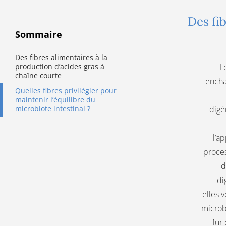
Des fib
Sommaire
Des fibres alimentaires à la
production d’acides gras à
L
chaîne courte
encha
Quelles fibres privilégier pour
maintenir l’équilibre du
microbiote intestinal ?
digé
l’ap
proces
d
di
elles 
microb
fur