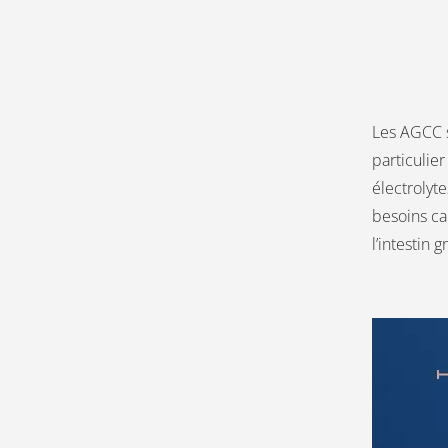
Les AGCC s
particulier
électrolyt
besoins ca
l’intestin g