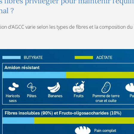
 fibres privilégier pour maintenir l’équi
nal ?
ion d’AGCC varie selon les types de fibres et la composition du