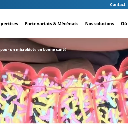
Contact
xpertises
Partenariats & Mécénats
Nos solutions
Où 
s pour un microbiote en bonne santé