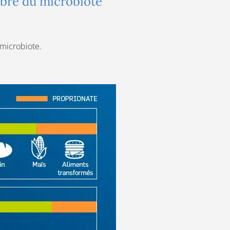
libre du microbiote
 microbiote.