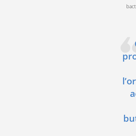
bact
pr
l’o
a
but