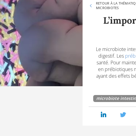
RETOUR À LA THÉMATI
MICROBIOTES
L’impor
Le microbiote inte
digestif. Les
préb
santé. Pour mainte
en prébiotiques m
ayant des effets b
microbiote intestin