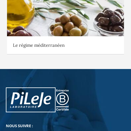
Le régime méditerranéen
PiLeJe : informations complémentaires
Pileje B Corp
NOUS SUIVRE :