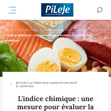
Aller
mplémentaires
au
MENU
RE
contenu
principal
PiLeJe
Conseils Santé
Alimentation santé et nutrition
L'indice chimique : une mesure pour évaluer la qualité des
protéines
RETOUR À LA THÉMATIQUE ALIMENTATION SANTÉ
ET NUTRITION
L'indice chimique : une
mesure pour évaluer la