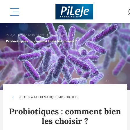
Aller
mplémentaires
au
MENU
contenu
principal
PiLeJe
Conseils Santé
Microbiotes
Probiotiques : comment bien les choisir ?
RETOUR À LA THÉMATIQUE MICROBIOTES
Probiotiques : comment bien
les choisir ?