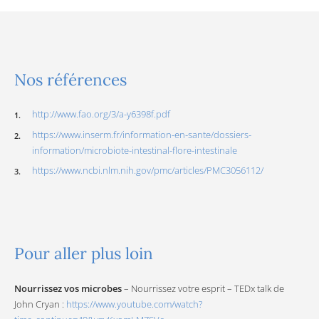
Nos références
http://www.fao.org/3/a-y6398f.pdf
https://www.inserm.fr/information-en-sante/dossiers-
information/microbiote-intestinal-flore-intestinale
https://www.ncbi.nlm.nih.gov/pmc/articles/PMC3056112/
Pour aller plus loin
Nourrissez vos microbes
– Nourrissez votre esprit – TEDx talk de
John Cryan :
https://www.youtube.com/watch?