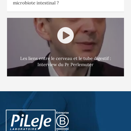
microbiote intestinal ?
Les liens entre le cerveau et le tube digestif :
Interview du Pr Perlemuter
PiLeJe : informations complémentaires
Pileje B Corp