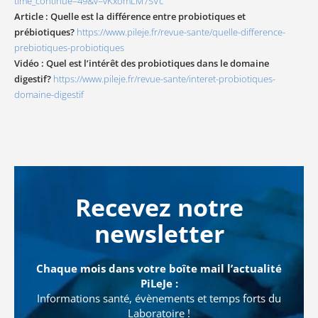
time_continue=49&v=vKxomLM7SVc
Article : Quelle est la différence entre probiotiques et
prébiotiques?
https://www.pileje.fr/revue-sante/quelle-difference-
prebiotiques-probiotiques
Vidéo : Quel est l’intérêt des probiotiques dans le domaine
digestif?
https://www.pileje.fr/revue-sante/interet-probiotiques-
domaine-digestif
Recevez notre
newsletter
Chaque mois dans votre boîte mail l’actualité
PiLeJe :
Informations santé, évènements et temps forts du
Laboratoire !