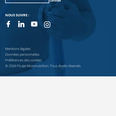
NOUS SUIVRE :
Facebook
Linkedin
Youtube
Instagram
Mentions légales
Données personnelles
Préférences des cookies
© 2026 PiLeJe Micronutrition. Tous droits réservés.
Recevez notre newsletter
Pour vous accompagner au quotidien dans votre démarche santé, recevez cha
JE M’INSCRIS À LA NEWSLETTER