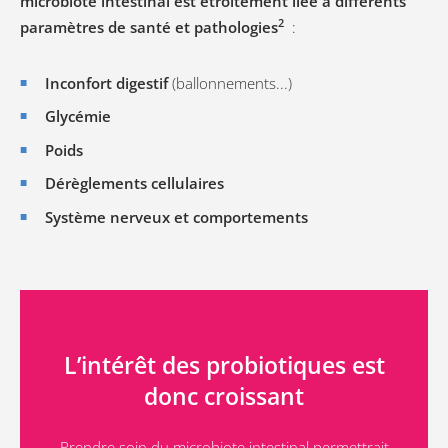
microbiote intestinal est étroitement liée à différents
2
paramètres de santé et pathologies
:
Inconfort digestif
(ballonnements...)
Glycémie
Poids
Dérèglements cellulaires
Système nerveux et comportements
L’intérêt des probiotiques est
donc croissant
Prendre soin du microbiote intestinal permettrait