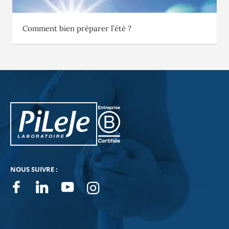
Comment bien préparer l’été ?
PiLeJe : informations complémentaires
Pileje B Corp
NOUS SUIVRE :
Facebook
Linkedin
Youtube
Instagram