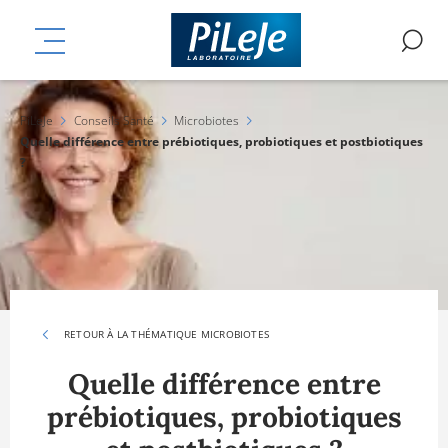
Aller
mplémentaires
au
MENU
R
contenu
principal
PiLeJe
Conseils Santé
Microbiotes
Quelle différence entre prébiotiques, probiotiques et postbiotiques
?
RETOUR À LA THÉMATIQUE MICROBIOTES
Quelle différence entre
prébiotiques, probiotiques