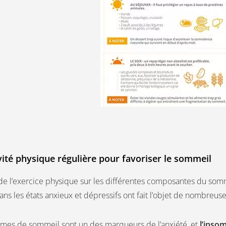
vité physique régulière pour favoriser le sommeil
 de l’exercice physique sur les différentes composantes du som
ns les états anxieux et dépressifs ont fait l’objet de nombreus
mes de sommeil sont un des marqueurs de l’anxiété, et
l’insom