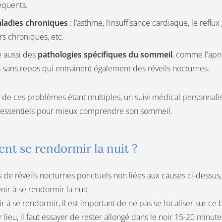
équents.
ladies chroniques
: l’asthme, l’insuffisance cardiaque, le reflux
s chroniques, etc.
te aussi des
pathologies spécifiques du sommeil
, comme l'ap
 sans repos qui entrainent également des réveils nocturnes.
 de ces problèmes étant multiples, un suivi médical personnalis
t essentiels pour mieux comprendre son sommeil.
t se rendormir la nuit ?
s de réveils nocturnes ponctuels non liées aux causes ci-dessus
nir à se rendormir la nuit.
ir à se rendormir, il est important de ne pas se focaliser sur ce
 lieu, il faut essayer de rester allongé dans le noir 15-20 minut