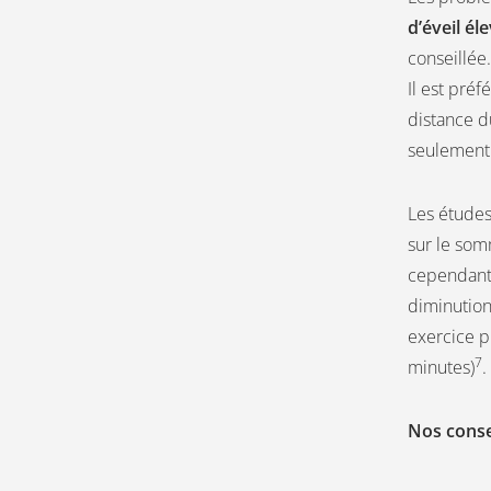
d’éveil él
conseillée.
Il est préf
distance d
seulement
Les étude
sur le som
cependant 
diminution
exercice p
7
minutes)
.
Nos conse