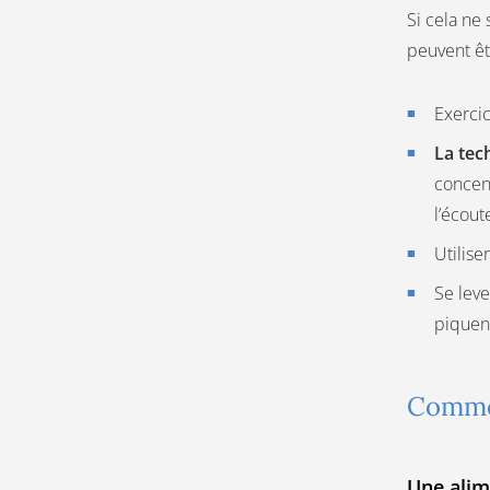
Si cela ne
peuvent ê
Exerci
La tec
concent
l’écout
Utilise
Se leve
piquen
Commen
Une alim