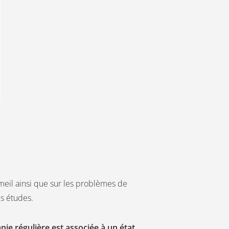
meil ainsi que sur les problèmes de
es études.
nie régulière est associée à un état