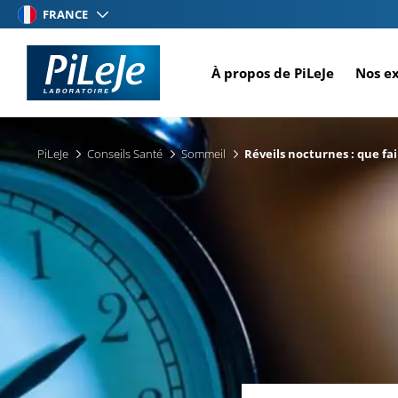
Aller
FRANCE
au
contenu
À propos de PiLeJe
Nos e
principal
PiLeJe
Conseils Santé
Sommeil
Réveils nocturnes : que fai