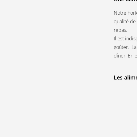
Notre horl
qualité de 
repas.
Il est ind
goûter. La
dîner. En e
Les alim