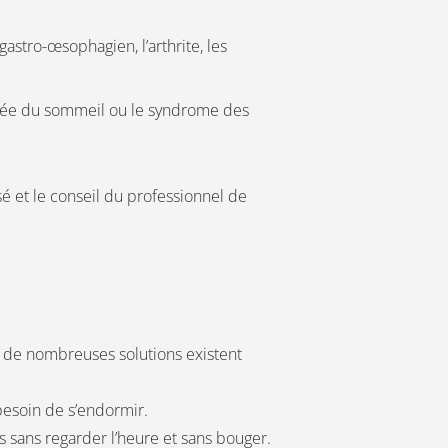
 gastro-œsophagien, l’arthrite, les
née du sommeil ou le syndrome des
é et le conseil du professionnel de
, de nombreuses solutions existent
 besoin de s’endormir.
es sans regarder l’heure et sans bouger.