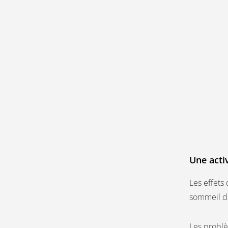
Une acti
Les effets
sommeil da
Les problè