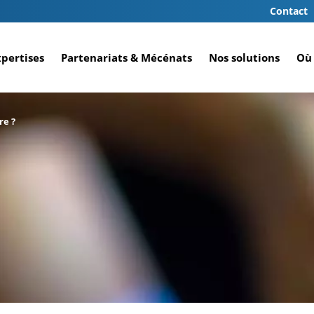
Contact
xpertises
Partenariats & Mécénats
Nos solutions
Où 
re ?