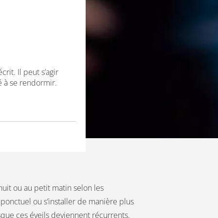
it. Il peut s’agir
té à se rendormir.
it ou au petit matin selon les
 ponctuel ou s’installer de manière plus
que ces éveils deviennent récurrents.