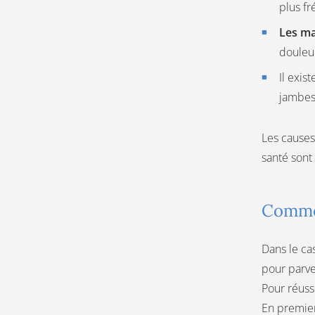
plus fr
Les ma
douleur
Il exis
jambes
Les causes
santé son
Commen
Dans le ca
pour parve
Pour réuss
En premier