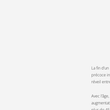
La fin d’u
précoce in
réveil ent
Avec l’âge
augmentati
plus de 45