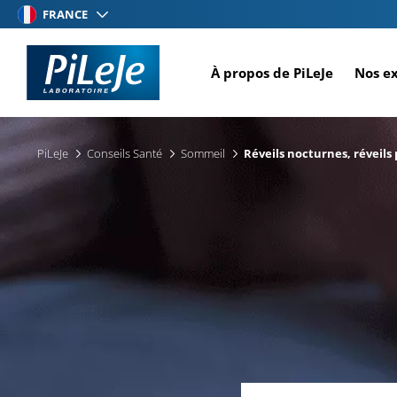
Aller
FRANCE
au
contenu
À propos de PiLeJe
Nos e
principal
PiLeJe
Conseils Santé
Sommeil
Réveils nocturnes, réveils 