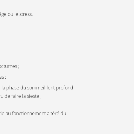
âge ou le stress.
octurnes ;
s ;
e la phase du sommeil lent profond
de faire la sieste ;
tie au fonctionnement altéré du