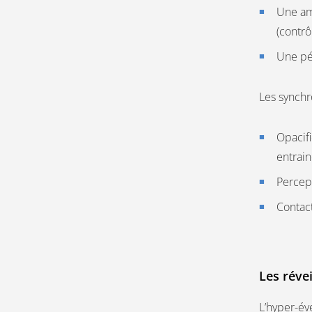
Une am
(contrô
Une pér
Les synchr
Opacifi
entrain
Percept
Contact
Les révei
L’hyper-év