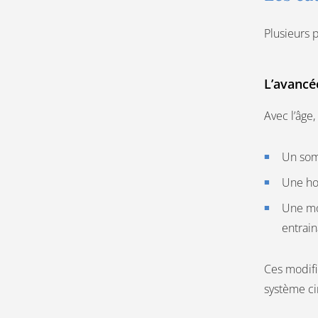
Plusieurs p
L’avancé
Avec l’âge,
Un somm
Une hor
Une mo
entrain
Ces modifi
système ci