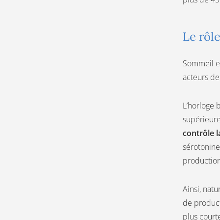
Le rôl
Sommeil et
acteurs de
L’horloge 
supérieure
contrôle l
sérotonine
production
Ainsi, nat
de product
plus court