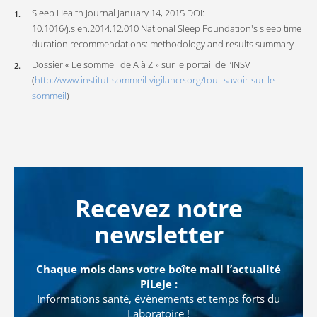
Sleep Health Journal January 14, 2015 DOI:
10.1016/j.sleh.2014.12.010 National Sleep Foundation's sleep time
duration recommendations: methodology and results summary
Dossier « Le sommeil de A à Z » sur le portail de l’INSV
(
http://www.institut-sommeil-vigilance.org/tout-savoir-sur-le-
sommeil
)
Recevez notre
newsletter
Chaque mois dans votre boîte mail l’actualité
PiLeJe :
Informations santé, évènements et temps forts du
Laboratoire !