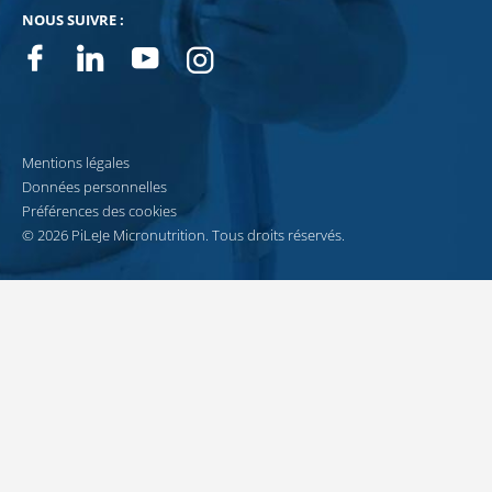
NOUS SUIVRE :
Facebook
Linkedin
Youtube
Instagram
Mentions légales
Données personnelles
Préférences des cookies
© 2026 PiLeJe Micronutrition. Tous droits réservés.
Recevez notre newsletter
Pour vous accompagner au quotidien dans votre démarche santé, recevez cha
JE M’INSCRIS À LA NEWSLETTER