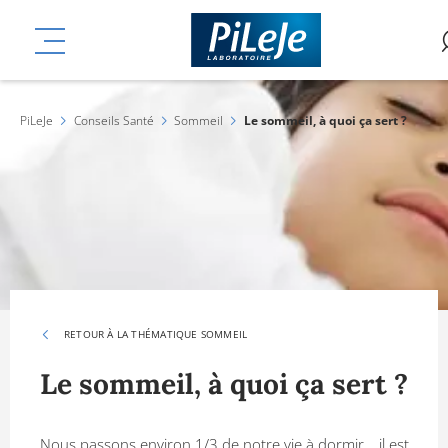
Aller
mplémentaires
au
MENU
contenu
principal
PiLeJe
Conseils Santé
Sommeil
Le sommeil, à quoi ça sert ?
RETOUR À LA THÉMATIQUE SOMMEIL
Le sommeil, à quoi ça sert ?
Nous passons environ 1/3 de notre vie à dormir….il est