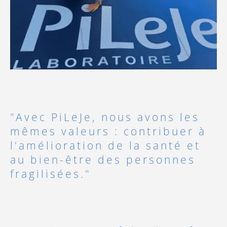
"Avec PiLeJe, nous avons les
mêmes valeurs : contribuer à
l'amélioration de la santé et
au bien-être des personnes
fragilisées."