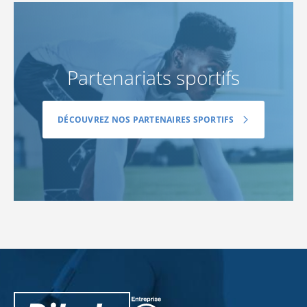
Partenariats sportifs
DÉCOUVREZ NOS PARTENAIRES SPORTIFS
PiLeJe : informations complémentaires
Pileje B Corp