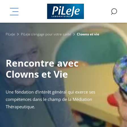
Aller
mplémentaires
au
MENU
RE
contenu
principal
PiLeJe
PiLeJe s'engage pour votre santé
Clowns et vie
Rencontre avec
Clowns et Vie
Une fondation d'intérêt général qui exerce ses
compétences dans le champ de la Médiation
Thérapeutique.