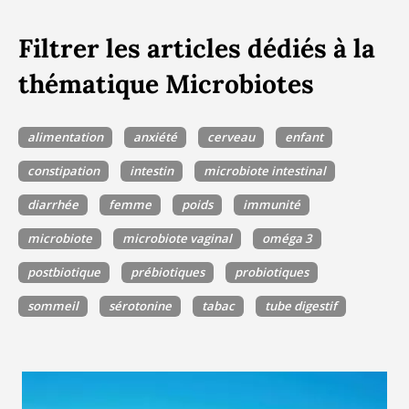
Filtrer les articles dédiés à la
thématique Microbiotes
alimentation
anxiété
cerveau
enfant
constipation
intestin
microbiote intestinal
diarrhée
femme
poids
immunité
microbiote
microbiote vaginal
oméga 3
postbiotique
prébiotiques
probiotiques
sommeil
sérotonine
tabac
tube digestif