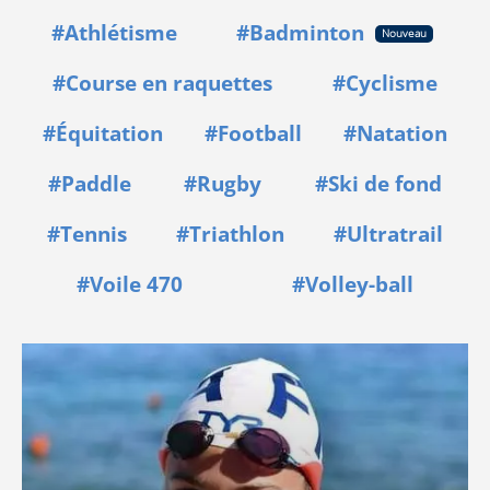
#Athlétisme
#Badminton
Nouveau
#Course en raquettes
#Cyclisme
#Équitation
#Football
#Natation
#Paddle
#Rugby
#Ski de fond
#Tennis
#Triathlon
#Ultratrail
#Voile 470
#Volley-ball